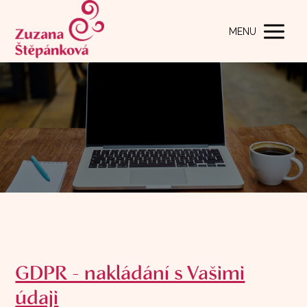
MENU
GDPR - nakládání s Vašimi
údaji