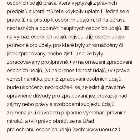
osobních údajů práva, která vyplývají z právních
předpisů a která můžete kdykoliv uplatnit. Jedná se o
právo (i) na přístup k osobním údajům, (ii) na opravu
nepřesných a doplnění neúplných osobních údajů, (iii)
na výmaz osobních údajů, nejsou-li již osobní údaje
potřebné pro účely, pro které byly shromážděny či
jinak zpracovány, anebo zjistí-li se, že byly
zpracovávány protiprávně, (iv) na omezení zpracování
osobních údajů, (v) na přenositelnost údajů, (vi) právo
vznést námitku, po níž zpracování osobních údajů
bude ukončeno, neprokáže-li se, že existují závažné
oprávněné důvody pro zpracování, jež převažují nad
zájmy nebo právy a svobodami subjektu údajů,
zejména je-li důvodem případné vymáhání právních
nároků, a (vii) právo obrátit se na Úřad
pro ochranu osobních údajů (web: www.uoou.cz ).