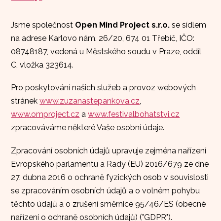
Jsme společnost
Open Mind Project s.r.o.
se sídlem
na adrese Karlovo nám. 26/20, 674 01 Třebíč, IČO:
08748187, vedená u Městského soudu v Praze, oddíl
C, vložka 323614.
Pro poskytování našich služeb a provoz webových
stránek
www.zuzanastepankova.cz
,
www.omproject.cz
a
www.festivalbohatstvi.cz
zpracováváme některé Vaše osobní údaje.
Zpracování osobních údajů upravuje zejména nařízení
Evropského parlamentu a Rady (EU) 2016/679 ze dne
27. dubna 2016 o ochraně fyzických osob v souvislosti
se zpracováním osobních údajů a o volném pohybu
těchto údajů a o zrušení směrnice 95/46/ES (obecné
nařízení o ochraně osobních údajů) ("GDPR").