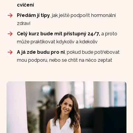
cvičení
Předám jí tipy
, jak ještě podpořit hormonální
zdraví
Celý kurz bude mít přístupný 24/7,
a proto
může praktikovat kdykoliv a kdekoliv
A já zde budu pro ni
, pokud bude potřebovat
mou podporu, nebo se chtít na něco zeptat