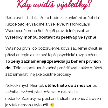
Kdy uvidíš výsledky?
Ráda bych ti slíbila, že to bude za konkrétní počet dní.
Každé tělo je však jiné a vše je velmi individuální.
Všeobecně mohu říct, že při pravidelné praxi se
výsledky mohou dostavit až překvapivě rychle.
Většinou první, co pozorujeme, když začneme cvičit, je
příval energie a celkově lepší psychické rozpoložení.
To ženy zaznamenají zpravidla již během prvních
dní.
Tělo se postupně začně pročišťovat, takže můžeš
zaznamenat i nějaké očistné procesy.
Několik mých klientek
otěhotnělo do 1 měsíce
od
začátku cvičení, přestože se to několik let
nedařilo. Zázraky na počkání ti slíbit nemohu. Zároveň
je však nemohu vyloučit.