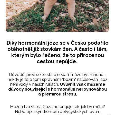
Díky hormonální józe se v Česku podařilo
otěhotnět již stovkám žen. A často i těm,
kterým bylo řečeno, že to přirozenou
cestou nepůjde.
Důvodů, proč se to stále nedaří, může být mnoho -
někdy je to o tom správném "božím" načasování, což
není vždy v našich rukách.
Ovlivnit však můžeme
důvody související s hormonální nerovnováhou
a přemírou stresu.
Možná tvá štítná žláza nefunguje tak, jak by měla?
Nebo trpíš syndromem polycystických ovárií,