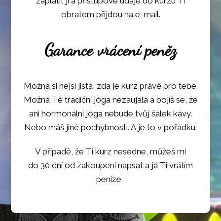
zaplatit ji a přístupové údaje do kurzu Ti
obratem přijdou na e-mail.
Garance vrácení peněz
Možná si nejsi jistá, zda je kurz právě pro tebe.
Možná Tě tradiční jóga nezaujala a bojíš se, že
ani hormonální jóga nebude tvůj šálek kávy.
Nebo máš jiné pochybnosti. A je to v pořádku.
V případě, že Ti kurz nesedne, můžeš mi
do 30 dní od zakoupení napsat a já Ti vrátím
peníze.