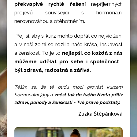
překvapivě rychlé řešení
nepříjemných
projevů související s hormonální
nerovnováhou a otěhotněním.
Přeji si, aby si kurz mohlo dopřát co nejvíc žen,
a v naší zemi se rozlila naše krása, laskavost
a ženskost. To je to
nejlepší, co každá z nás
můžeme udělat pro sebe i společnost...
být zdravá, radostná a zářivá.
Těším se, že tě budu moci provést kurzem
hormonální jógy a
vnést tak do tvého života příliv
zdraví, pohody a ženskosti - Tvé pravé podstaty.
Zuzka Štěpánková