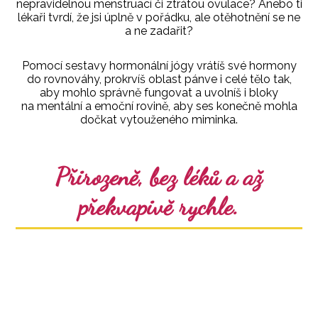
nepravidelnou menstruací či ztrátou ovulace? Anebo ti
lékaři tvrdí, že jsi úplně v pořádku, ale otěhotnění se ne
a ne zadařit?
Pomocí sestavy hormonální jógy vrátíš své hormony
do rovnováhy, prokrvíš oblast pánve i celé tělo tak,
aby mohlo správně fungovat a uvolníš i bloky
na mentální a emoční rovině, aby ses konečně mohla
dočkat vytouženého miminka.
Přirozeně, bez léků a až
překvapivě rychle.