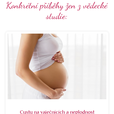
Konkrétní příběhy žen z vědecké
studie:
Zvýšení hormonální hladiny a libida
Cysty na vaječnících a neplodnost
Neplodnost a těhotenství
Předčasná menopauza