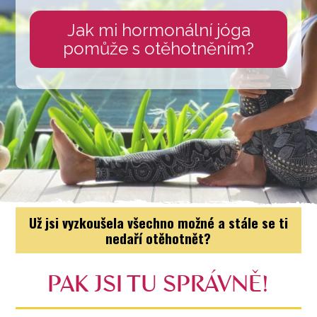
Jak mi hormonální jóga
pomůže s otěhotněním?
Už jsi vyzkoušela všechno možné a stále se ti
nedaří otěhotnět?
PAK JSI TU SPRÁVNĚ!